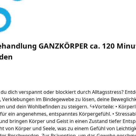
handlung GANZKÖRPER ca. 120 Minut
nden
du dich verspannt oder blockiert durch Alltagsstress? Entd
, Verklebungen im Bindegewebe zu lösen, deine Beweglichke
n und dein Wohlbefinden zu steigern. ↪Vorteile: • Körperl
 für ein angenehmes, entspanntes Körpergefühl. • Stressa
 und bringen Körper und Geist in einen Zustand tiefer Ents
t von Körper und Seele, was zu einem Gefühl von Leichtigk
er Beschwerden -Zur Prävention, um das Gewebe geschmei